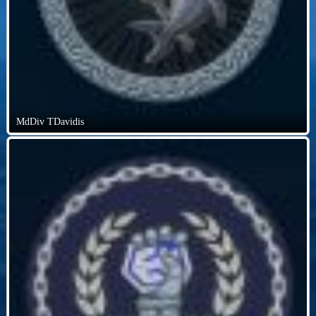
MdDiv TDavidis