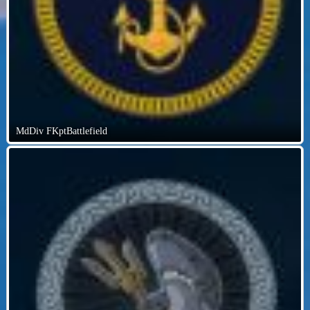
MdDiv FKptBattlefield