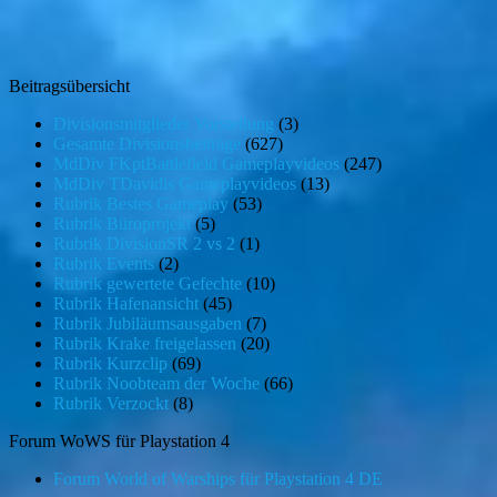
Beitragsübersicht
Divisionsmitglieder Vorstellung
(3)
Gesamte Divisionsbeiträge
(627)
MdDiv FKptBattlefield Gameplayvideos
(247)
MdDiv TDavidis Gameplayvideos
(13)
Rubrik Bestes Gameplay
(53)
Rubrik Büroprojekt
(5)
Rubrik DivisionSR 2 vs 2
(1)
Rubrik Events
(2)
Rubrik gewertete Gefechte
(10)
Rubrik Hafenansicht
(45)
Rubrik Jubiläumsausgaben
(7)
Rubrik Krake freigelassen
(20)
Rubrik Kurzclip
(69)
Rubrik Noobteam der Woche
(66)
Rubrik Verzockt
(8)
Forum WoWS für Playstation 4
Forum World of Warships für Playstation 4 DE