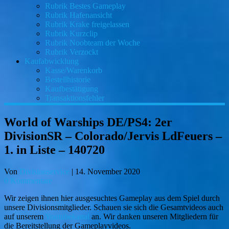
Rubrik Bestes Gameplay
Rubrik Hafenansicht
Rubrik Krake freigelassen
Rubrik Kurzclip
Rubrik Noobteam der Woche
Rubrik Verzockt
Kaufabwicklung
Kasse/Warenkorb
Bestellhistorie
Kaufbestätigung
Transaktionsfehler
World of Warships DE/PS4: 2er
DivisionSR – Colorado/Jervis LdFeuers –
1. in Liste – 140720
Von
Divisionservice
|
14. November 2020
0 Kommentare
Wir zeigen ihnen hier ausgesuchtes Gameplay aus dem Spiel durch
unsere Divisionsmitglieder. Schauen sie sich die Gesamtvideos auch
auf unserem
Youtubekanal
an. Wir danken unseren Mitgliedern für
die Bereitstellung der Gameplayvideos.