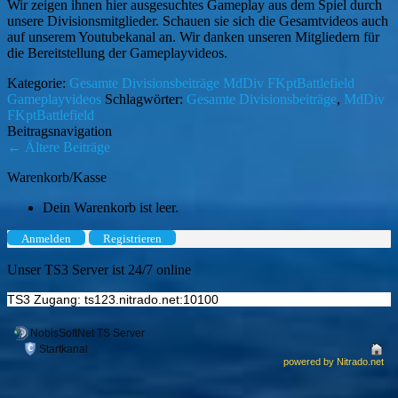
Wir zeigen ihnen hier ausgesuchtes Gameplay aus dem Spiel durch
unsere Divisionsmitglieder. Schauen sie sich die Gesamtvideos auch
auf unserem Youtubekanal an. Wir danken unseren Mitgliedern für
die Bereitstellung der Gameplayvideos.
Kategorie:
Gesamte Divisionsbeiträge
MdDiv FKptBattlefield
Gameplayvideos
Schlagwörter:
Gesamte Divisionsbeiträge
,
MdDiv
FKptBattlefield
Beitragsnavigation
←
Ältere Beiträge
Warenkorb/Kasse
Dein Warenkorb ist leer.
Anmelden
Registrieren
Unser TS3 Server ist 24/7 online
TS3 Zugang: ts123.nitrado.net:10100