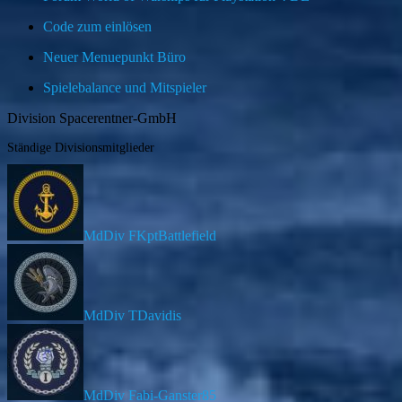
Code zum einlösen
Neuer Menuepunkt Büro
Spielebalance und Mitspieler
Division Spacerentner-GmbH
Ständige Divisionsmitglieder
MdDiv FKptBattlefield
MdDiv TDavidis
MdDiv Fabi-Ganster85