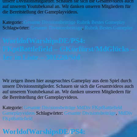
unsere Divisionsmitglieder. Schauen sie sich die Gesamtvideos auch
auf unserem Youtubekanal an. Wir danken unseren Mitgliedern für
die Bereitstellung der Gameplayvideos.
Kategorie:
Gesamte Divisionsbeiträge
Rubrik Bestes Gameplay
Schlagwörter:
Gesamte Divisionsbeiträge
,
Rubrik Bestes Gameplay
WorldofWarshipsDE/PS4:
FKptBattlefield – GKürfürst/MdGlücks –
1er in Liste – 301220/Std
Wir zeigen ihnen hier ausgesuchtes Gameplay aus dem Spiel durch
unsere Divisionsmitglieder. Schauen sie sich die Gesamtvideos auch
auf unserem Youtubekanal an. Wir danken unseren Mitgliedern für
die Bereitstellung der Gameplayvideos.
Kategorie:
Gesamte Divisionsbeiträge
MdDiv FKptBattlefield
Gameplayvideos
Schlagwörter:
Gesamte Divisionsbeiträge
,
MdDiv
FKptBattlefield
WorldofWarshipsDE/PS4: