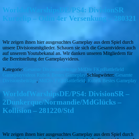
WorldofWarshipsDE/PS4: DivisionSR
Kurzclip – Odin 4er Versenkung – 280321
Wir zeigen ihnen hier ausgesuchtes Gameplay aus dem Spiel durch
unsere Divisionsmitglieder. Schauen sie sich die Gesamtvideos auch
auf unserem Youtubekanal an. Wir danken unseren Mitgliedern für
die Bereitstellung der Gameplayvideos.
Kategorie:
Gesamte Divisionsbeiträge
MdDiv FKptBattlefield
Gameplayvideos
Rubrik Bestes Gameplay
Schlagwörter:
Gesamte
Divisionsbeiträge
,
MdDiv FKptBattlefield
,
Rubrik Bestes Gameplay
WorldofWarshipsDE/PS4: DivisionSR –
2Dunkerque/Normandie/MdGlücks –
Kollision – 281220/Std
Wir zeigen ihnen hier ausgesuchtes Gameplay aus dem Spiel durch