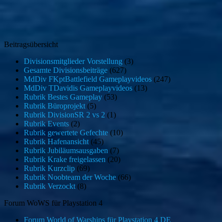
Beitragsübersicht
Divisionsmitglieder Vorstellung
(3)
Gesamte Divisionsbeiträge
(627)
MdDiv FKptBattlefield Gameplayvideos
(247)
MdDiv TDavidis Gameplayvideos
(13)
Rubrik Bestes Gameplay
(53)
Rubrik Büroprojekt
(5)
Rubrik DivisionSR 2 vs 2
(1)
Rubrik Events
(2)
Rubrik gewertete Gefechte
(10)
Rubrik Hafenansicht
(45)
Rubrik Jubiläumsausgaben
(7)
Rubrik Krake freigelassen
(20)
Rubrik Kurzclip
(69)
Rubrik Noobteam der Woche
(66)
Rubrik Verzockt
(8)
Forum WoWS für Playstation 4
Forum World of Warships für Playstation 4 DE