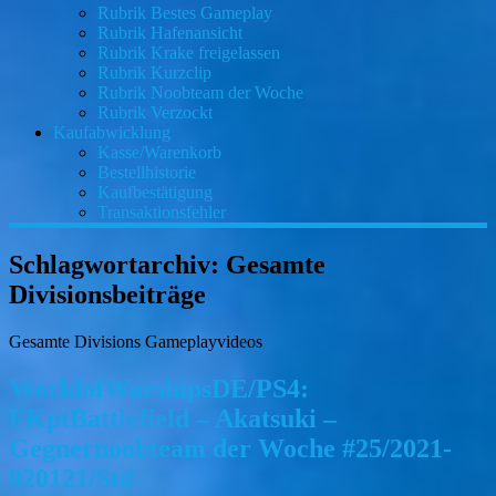
Rubrik Bestes Gameplay
Rubrik Hafenansicht
Rubrik Krake freigelassen
Rubrik Kurzclip
Rubrik Noobteam der Woche
Rubrik Verzockt
Kaufabwicklung
Kasse/Warenkorb
Bestellhistorie
Kaufbestätigung
Transaktionsfehler
Schlagwortarchiv:
Gesamte
Divisionsbeiträge
Gesamte Divisions Gameplayvideos
WorldofWarshipsDE/PS4:
FKptBattlefield – Akatsuki –
Gegnernoobteam der Woche #25/2021-
020121/Std