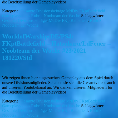
die Bereitstellung der Gameplayvideos.
Kategorie:
Gesamte Divisionsbeiträge
MdDiv FKptBattlefield
Gameplayvideos
Rubrik Noobteam der Woche
Schlagwörter:
Gesamte Divisionsbeiträge
,
MdDiv FKptBattlefield
,
Rubrik
Noobteam der Woche
WorldofWarshipsDE/PS4:
FKptBattlefield – Hatsuharu/LdFeuer –
Noobteam der Woche #23/2021-
181220/Std
Wir zeigen ihnen hier ausgesuchtes Gameplay aus dem Spiel durch
unsere Divisionsmitglieder. Schauen sie sich die Gesamtvideos auch
auf unserem Youtubekanal an. Wir danken unseren Mitgliedern für
die Bereitstellung der Gameplayvideos.
Kategorie:
Gesamte Divisionsbeiträge
MdDiv FKptBattlefield
Gameplayvideos
Rubrik Noobteam der Woche
Schlagwörter:
Gesamte Divisionsbeiträge
,
MdDiv FKptBattlefield
,
Rubrik
Noobteam der Woche