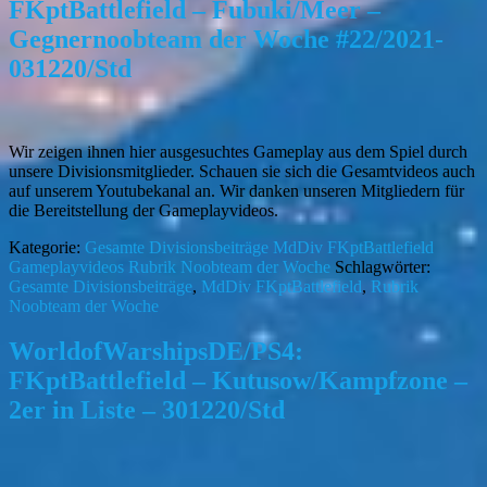
FKptBattlefield – Fubuki/Meer –
Gegnernoobteam der Woche #22/2021-
031220/Std
Wir zeigen ihnen hier ausgesuchtes Gameplay aus dem Spiel durch
unsere Divisionsmitglieder. Schauen sie sich die Gesamtvideos auch
auf unserem Youtubekanal an. Wir danken unseren Mitgliedern für
die Bereitstellung der Gameplayvideos.
Kategorie:
Gesamte Divisionsbeiträge
MdDiv FKptBattlefield
Gameplayvideos
Rubrik Noobteam der Woche
Schlagwörter:
Gesamte Divisionsbeiträge
,
MdDiv FKptBattlefield
,
Rubrik
Noobteam der Woche
WorldofWarshipsDE/PS4:
FKptBattlefield – Kutusow/Kampfzone –
2er in Liste – 301220/Std