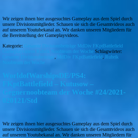
Wir zeigen ihnen hier ausgesuchtes Gameplay aus dem Spiel durch
unsere Divisionsmitglieder. Schauen sie sich die Gesamtvideos auch
auf unserem Youtubekanal an. Wir danken unseren Mitgliedern für
die Bereitstellung der Gameplayvideos.
Kategorie:
Gesamte Divisionsbeiträge
MdDiv FKptBattlefield
Gameplayvideos
Rubrik Noobteam der Woche
Schlagwörter:
Gesamte Divisionsbeiträge
,
MdDiv FKptBattlefield
,
Rubrik
Noobteam der Woche
WorldofWarshipsDE/PS4:
FKptBattlefield – Kutusow –
Gegnernoobteam der Woche #24/2021-
020121/Std
Wir zeigen ihnen hier ausgesuchtes Gameplay aus dem Spiel durch
unsere Divisionsmitglieder. Schauen sie sich die Gesamtvideos auch
auf unserem Youtubekanal an. Wir danken unseren Mitgliedern für