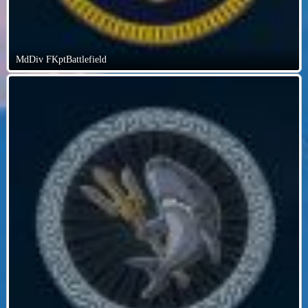
MdDiv FKptBattlefield