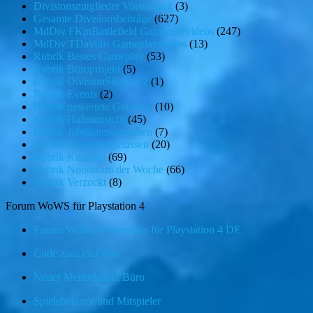
Divisionsmitglieder Vorstellung
(3)
Gesamte Divisionsbeiträge
(627)
MdDiv FKptBattlefield Gameplayvideos
(247)
MdDiv TDavidis Gameplayvideos
(13)
Rubrik Bestes Gameplay
(53)
Rubrik Büroprojekt
(5)
Rubrik DivisionSR 2 vs 2
(1)
Rubrik Events
(2)
Rubrik gewertete Gefechte
(10)
Rubrik Hafenansicht
(45)
Rubrik Jubiläumsausgaben
(7)
Rubrik Krake freigelassen
(20)
Rubrik Kurzclip
(69)
Rubrik Noobteam der Woche
(66)
Rubrik Verzockt
(8)
Forum WoWS für Playstation 4
Forum World of Warships für Playstation 4 DE
Code zum einlösen
Neuer Menuepunkt Büro
Spielebalance und Mitspieler