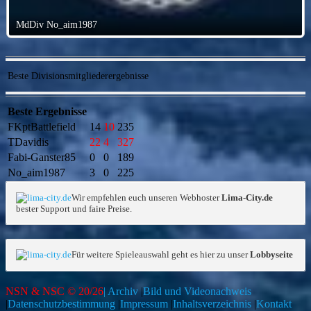
MdDiv No_aim1987
Beste Divisionsmitgliederergebnisse
Beste Ergebnisse
FKptBattlefield
14
10
235
TDavidis
22
4
327
Fabi-Ganster85
0
0
189
No_aim1987
3
0
225
Wir empfehlen euch unseren Webhoster
Lima-City.de
bester Support und faire Preise.
Für weitere Spieleauswahl geht es hier zu unser
Lobbyseite
NSN & NSC © 20/26
| Archiv
|
Bild und Videonachweis
|
Datenschutzbestimmung
|
Impressum
|
Inhaltsverzeichnis
|
Kontakt