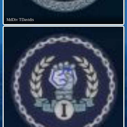
MdDiv TDavidis