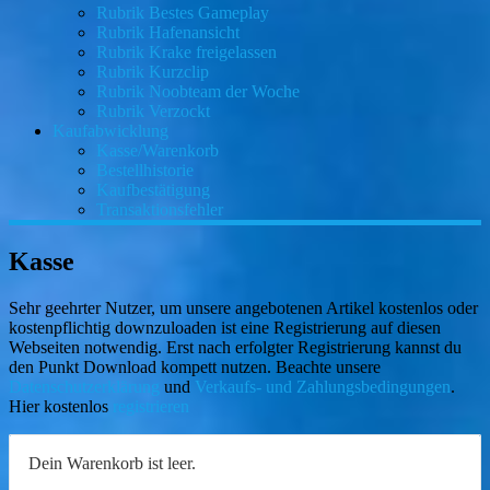
Rubrik Bestes Gameplay
Rubrik Hafenansicht
Rubrik Krake freigelassen
Rubrik Kurzclip
Rubrik Noobteam der Woche
Rubrik Verzockt
Kaufabwicklung
Kasse/Warenkorb
Bestellhistorie
Kaufbestätigung
Transaktionsfehler
Kasse
Sehr geehrter Nutzer, um unsere angebotenen Artikel kostenlos oder
kostenpflichtig downzuloaden ist eine Registrierung auf diesen
Webseiten notwendig. Erst nach erfolgter Registrierung kannst du
den Punkt Download kompett nutzen. Beachte unsere
Datenschutzerklärung
und
Verkaufs- und Zahlungsbedingungen
.
Hier kostenlos
registrieren
Dein Warenkorb ist leer.