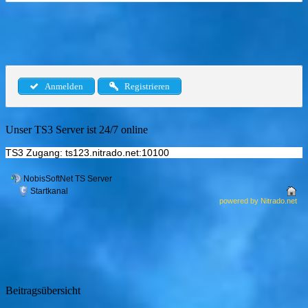
Anmelden
Registrieren
Unser TS3 Server ist 24/7 online
TS3 Zugang: ts123.nitrado.net:10100
Beitragsübersicht