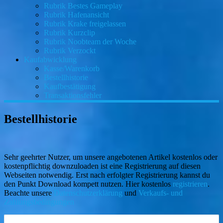
Rubrik Bestes Gameplay
Rubrik Hafenansicht
Rubrik Krake freigelassen
Rubrik Kurzclip
Rubrik Noobteam der Woche
Rubrik Verzockt
Kaufabwicklung
Kasse/Warenkorb
Bestellhistorie
Kaufbestätigung
Transaktionsfehler
Bestellhistorie
Sehr geehrter Nutzer, um unsere angebotenen Artikel kostenlos oder
kostenpflichtig downzuloaden ist eine Registrierung auf diesen
Webseiten notwendig. Erst nach erfolgter Registrierung kannst du
den Punkt Download kompett nutzen. Hier kostenlos
registrieren
.
Beachte unsere
Datenschutzerklärung
und
Verkaufs- und
Zahlungsbedingungen