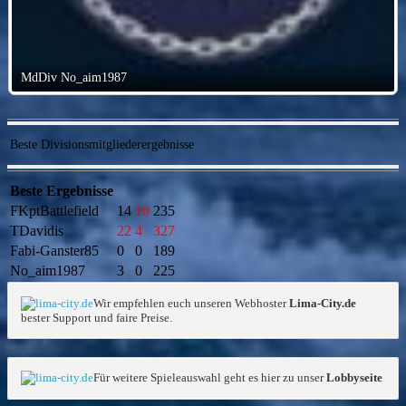
MdDiv No_aim1987
Beste Divisionsmitgliederergebnisse
Beste Ergebnisse
FKptBattlefield
14
10
235
TDavidis
22
4
327
Fabi-Ganster85
0
0
189
No_aim1987
3
0
225
Wir empfehlen euch unseren Webhoster
Lima-City.de
bester Support und faire Preise.
Für weitere Spieleauswahl geht es hier zu unser
Lobbyseite