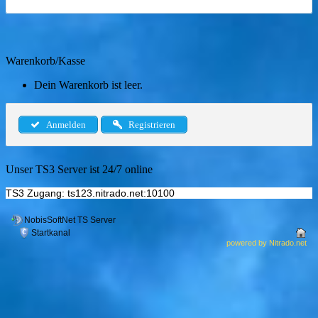
Warenkorb/Kasse
Dein Warenkorb ist leer.
Anmelden
Registrieren
Unser TS3 Server ist 24/7 online
TS3 Zugang: ts123.nitrado.net:10100