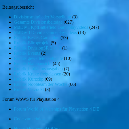
Beitragsübersicht
Divisionsmitglieder Vorstellung
(3)
Gesamte Divisionsbeiträge
(627)
MdDiv FKptBattlefield Gameplayvideos
(247)
MdDiv TDavidis Gameplayvideos
(13)
Rubrik Bestes Gameplay
(53)
Rubrik Büroprojekt
(5)
Rubrik DivisionSR 2 vs 2
(1)
Rubrik Events
(2)
Rubrik gewertete Gefechte
(10)
Rubrik Hafenansicht
(45)
Rubrik Jubiläumsausgaben
(7)
Rubrik Krake freigelassen
(20)
Rubrik Kurzclip
(69)
Rubrik Noobteam der Woche
(66)
Rubrik Verzockt
(8)
Forum WoWS für Playstation 4
Forum World of Warships für Playstation 4 DE
Code zum einlösen
Neuer Menuepunkt Büro