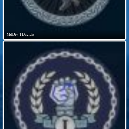
MdDiv TDavidis