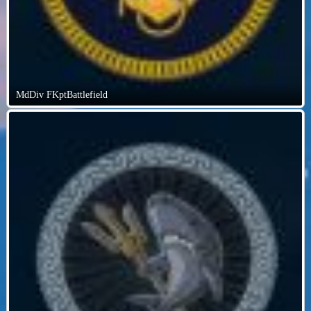
MdDiv FKptBattlefield