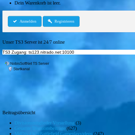
Dein Warenkorb ist leer.
Anmelden
Registrieren
Unser TS3 Server ist 24/7 online
TS3 Zugang: ts123.nitrado.net:10100
Beitragsübersicht
Divisionsmitglieder Vorstellung
(3)
Gesamte Divisionsbeiträge
(627)
MdDiv FKptBattlefield Gameplayvideos
(247)