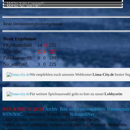
MdDiv Fabi-Ganster85
MdDiv No_aim1987
Beste Divisionsmitgliederergebnisse
Beste Ergebnisse
FKptBattlefield
14
10
235
TDavidis
22
4
327
Fabi-Ganster85
0
0
189
No_aim1987
3
0
225
Wir empfehlen euch unseren Webhoster
Lima-City.de
bester Sup
Für weitere Spieleauswahl geht es hier zu unser
Lobbyseite
NSN & NSC © 20/26
| Archiv
|
Bild und Videonachweis
|
Datenschut
NSN/NSC
Umsetzung | Erstellt von
NobissoftNet
Unser System benutzt Cookies und Analysesoftware.
Sollten sie dies ablehnen, verlassen sie bitte sofort unsere Webseiten.
Zustimmen