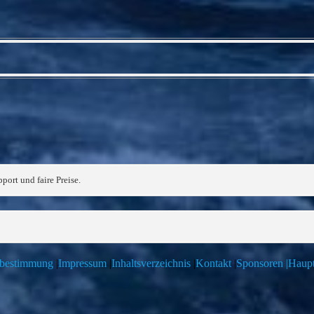
port und faire Preise.
zbestimmung
|
Impressum
|
Inhaltsverzeichnis
|
Kontakt
|
Sponsoren |
Haupt