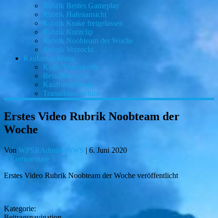
Rubrik Bestes Gameplay
Rubrik Hafenansicht
Rubrik Krake freigelassen
Rubrik Kurzclip
Rubrik Noobteam der Woche
Rubrik Verzockt
Kaufabwicklung
Kasse/Warenkorb
Bestellhistorie
Kaufbestätigung
Transaktionsfehler
Erstes Video Rubrik Noobteam der
Woche
Von
WPSRAdminWoWS
|
6. Juni 2020
0 Kommentare
Erstes Video Rubrik Noobteam der Woche veröffentlicht
Kategorie:
Beitragsnavigation