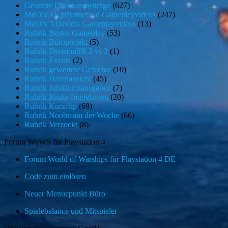
Gesamte Divisionsbeiträge
(627)
MdDiv FKptBattlefield Gameplayvideos
(247)
MdDiv TDavidis Gameplayvideos
(13)
Rubrik Bestes Gameplay
(53)
Rubrik Büroprojekt
(5)
Rubrik DivisionSR 2 vs 2
(1)
Rubrik Events
(2)
Rubrik gewertete Gefechte
(10)
Rubrik Hafenansicht
(45)
Rubrik Jubiläumsausgaben
(7)
Rubrik Krake freigelassen
(20)
Rubrik Kurzclip
(69)
Rubrik Noobteam der Woche
(66)
Rubrik Verzockt
(8)
Forum WoWS für Playstation 4
Forum World of Warships für Playstation 4 DE
Code zum einlösen
Neuer Menuepunkt Büro
Spielebalance und Mitspieler