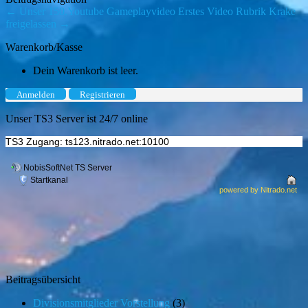
←
Unser 150.Youtube Gameplayvideo
Erstes Video Rubrik Krake
freigelassen
→
Warenkorb/Kasse
Dein Warenkorb ist leer.
Anmelden
Registrieren
Unser TS3 Server ist 24/7 online
TS3 Zugang: ts123.nitrado.net:10100
Beitragsübersicht
Divisionsmitglieder Vorstellung
(3)