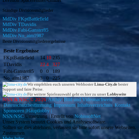
Division Spacerentner-GmbH
Ständige Divisionsmitglieder
MdDiv FKptBattlefield
MdDiv TDavidis
MdDiv Fabi-Ganster85
MdDiv No_aim1987
Beste Divisionsmitgliederergebnisse
Beste Ergebnisse
FKptBattlefield
14
10
235
TDavidis
22
4
327
Fabi-Ganster85
0
0
189
No_aim1987
3
0
225
Wir empfehlen euch unseren Webhoster
Lima-City.de
bester
Support und faire Preise.
Für weitere Spieleauswahl geht es hier zu unser
Lobbyseite
NSN & NSC © 20/26
| Archiv
|
Bild und Videonachweis
|
Datenschutzbestimmung
|
Impressum
|
Inhaltsverzeichnis
|
Kontakt
|
Sponsoren |
Hauptlobby |
NSN/NSC
Umsetzung | Erstellt von
NobissoftNet
Unser System benutzt Cookies und Analysesoftware.
Sollten sie dies ablehnen, verlassen sie bitte sofort unsere Webseiten.
Zustimmen
Mehr Infos...