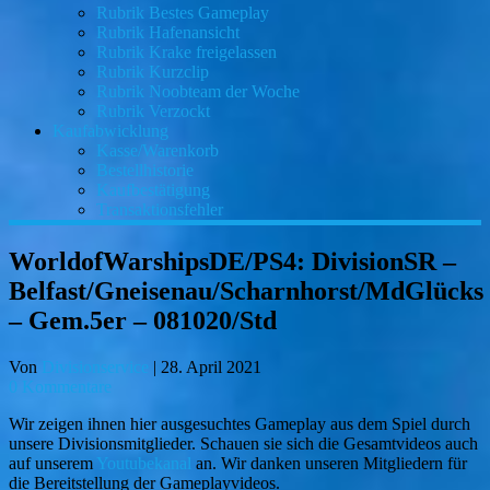
Rubrik Bestes Gameplay
Rubrik Hafenansicht
Rubrik Krake freigelassen
Rubrik Kurzclip
Rubrik Noobteam der Woche
Rubrik Verzockt
Kaufabwicklung
Kasse/Warenkorb
Bestellhistorie
Kaufbestätigung
Transaktionsfehler
WorldofWarshipsDE/PS4: DivisionSR –
Belfast/Gneisenau/Scharnhorst/MdGlücks
– Gem.5er – 081020/Std
Von
Divisionservice
|
28. April 2021
0 Kommentare
Wir zeigen ihnen hier ausgesuchtes Gameplay aus dem Spiel durch
unsere Divisionsmitglieder. Schauen sie sich die Gesamtvideos auch
auf unserem
Youtubekanal
an. Wir danken unseren Mitgliedern für
die Bereitstellung der Gameplayvideos.