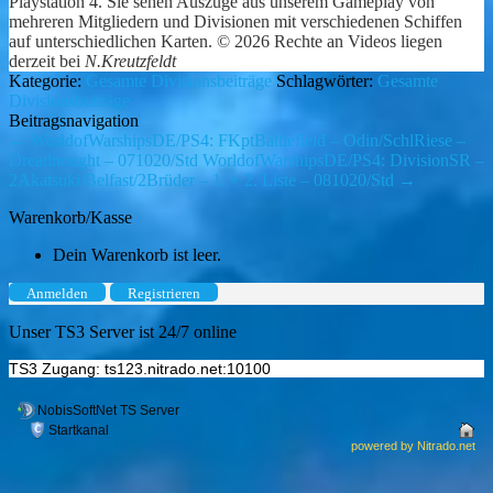
Playstation 4. Sie sehen Auszüge aus unserem Gameplay von
mehreren Mitgliedern und Divisionen mit verschiedenen Schiffen
auf unterschiedlichen Karten. © 2026 Rechte an Videos liegen
derzeit bei
N.Kreutzfeldt
Kategorie:
Gesamte Divisionsbeiträge
Schlagwörter:
Gesamte
Divisionsbeiträge
Beitragsnavigation
←
WorldofWarshipsDE/PS4: FKptBattlefield – Odin/SchlRiese –
Dreadnought – 071020/Std
WorldofWarshipsDE/PS4: DivisionSR –
2Akatsuki/Belfast/2Brüder – 1. + 2. Liste – 081020/Std
→
Warenkorb/Kasse
Dein Warenkorb ist leer.
Anmelden
Registrieren
Unser TS3 Server ist 24/7 online
TS3 Zugang: ts123.nitrado.net:10100