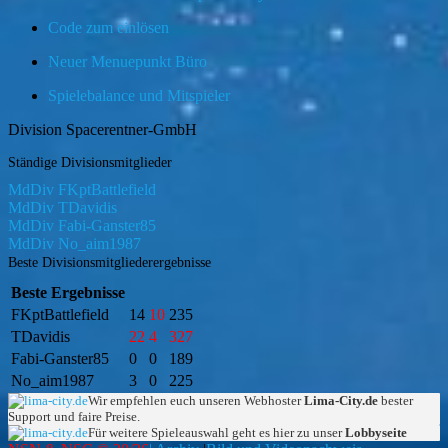
Code zum einlösen
Neuer Menuepunkt Büro
Spielebalance und Mitspieler
Division Spacerentner-GmbH
Ständige Divisionsmitglieder
MdDiv FKptBattlefield
MdDiv TDavidis
MdDiv Fabi-Ganster85
MdDiv No_aim1987
Beste Divisionsmitgliederergebnisse
Beste Ergebnisse
FKptBattlefield
14
10
235
TDavidis
22
4
327
Fabi-Ganster85
0
0
189
No_aim1987
3
0
225
Wir empfehlen euch unseren Webhoster
Lima-City.de
bester
Support und faire Preise.
Für weitere Spieleauswahl geht es hier zu unser
Lobbyseite