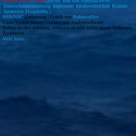
NSN & NSC © 20/26
| Archiv
|
Bild und Videonachweis
|
Datenschutzbestimmung
|
Impressum
|
Inhaltsverzeichnis
|
Kontakt
|
Sponsoren |
Hauptlobby |
NSN/NSC
Umsetzung | Erstellt von
NobissoftNet
Unser System benutzt Cookies und Analysesoftware.
Sollten sie dies ablehnen, verlassen sie bitte sofort unsere Webseiten.
Zustimmen
Mehr Infos...