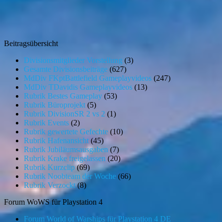
Beitragsübersicht
Divisionsmitglieder Vorstellung
(3)
Gesamte Divisionsbeiträge
(627)
MdDiv FKptBattlefield Gameplayvideos
(247)
MdDiv TDavidis Gameplayvideos
(13)
Rubrik Bestes Gameplay
(53)
Rubrik Büroprojekt
(5)
Rubrik DivisionSR 2 vs 2
(1)
Rubrik Events
(2)
Rubrik gewertete Gefechte
(10)
Rubrik Hafenansicht
(45)
Rubrik Jubiläumsausgaben
(7)
Rubrik Krake freigelassen
(20)
Rubrik Kurzclip
(69)
Rubrik Noobteam der Woche
(66)
Rubrik Verzockt
(8)
Forum WoWS für Playstation 4
Forum World of Warships für Playstation 4 DE