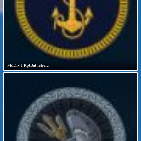
MdDiv FKptBattlefield