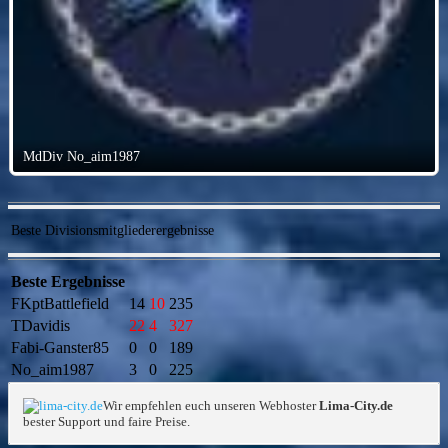
MdDiv No_aim1987
Beste Divisionsmitgliederergebnisse
Beste Ergebnisse
FKptBattlefield
14
10
235
TDavidis
22
4
327
Fabi-Ganster85
0
0
189
No_aim1987
3
0
225
Wir empfehlen euch unseren Webhoster
Lima-City.de
bester Support und faire Preise.