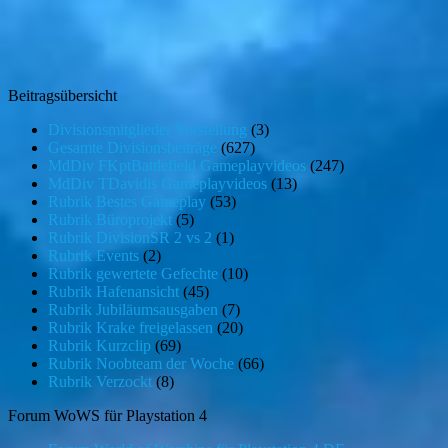
Beitragsübersicht
Divisionsmitglieder Vorstellung
(3)
Gesamte Divisionsbeiträge
(627)
MdDiv FKptBattlefield Gameplayvideos
(247)
MdDiv TDavidis Gameplayvideos
(13)
Rubrik Bestes Gameplay
(53)
Rubrik Büroprojekt
(5)
Rubrik DivisionSR 2 vs 2
(1)
Rubrik Events
(2)
Rubrik gewertete Gefechte
(10)
Rubrik Hafenansicht
(45)
Rubrik Jubiläumsausgaben
(7)
Rubrik Krake freigelassen
(20)
Rubrik Kurzclip
(69)
Rubrik Noobteam der Woche
(66)
Rubrik Verzockt
(8)
Forum WoWS für Playstation 4