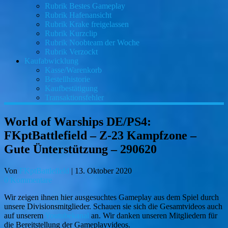
Rubrik Bestes Gameplay
Rubrik Hafenansicht
Rubrik Krake freigelassen
Rubrik Kurzclip
Rubrik Noobteam der Woche
Rubrik Verzockt
Kaufabwicklung
Kasse/Warenkorb
Bestellhistorie
Kaufbestätigung
Transaktionsfehler
World of Warships DE/PS4:
FKptBattlefield – Z-23 Kampfzone –
Gute Ünterstützung – 290620
Von
FKptBattlefield
|
13. Oktober 2020
0 Kommentare
Wir zeigen ihnen hier ausgesuchtes Gameplay aus dem Spiel durch
unsere Divisionsmitglieder. Schauen sie sich die Gesamtvideos auch
auf unserem
Youtubekanal
an. Wir danken unseren Mitgliedern für
die Bereitstellung der Gameplayvideos.