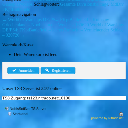
Gameplayvideos
Schlagwörter:
Gesamte Divisionsbeiträge
,
MdDiv
FKptBattlefield
Beitragsnavigation
←
World of Warships DE/PS4: FKptBattlefield – Kutusow
Griechenland – Noobteam der Woche – 160620
World of Warships
DE/PS4: FKptBattlefield – Icarus Zuflucht – Vernichtender Schlag
– 020720
→
Warenkorb/Kasse
Dein Warenkorb ist leer.
Anmelden
Registrieren
Unser TS3 Server ist 24/7 online
TS3 Zugang: ts123.nitrado.net:10100