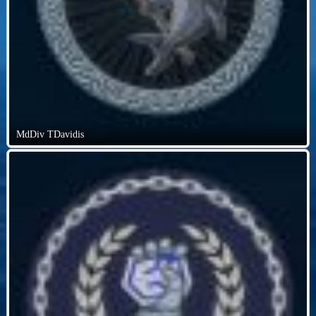
MdDiv TDavidis