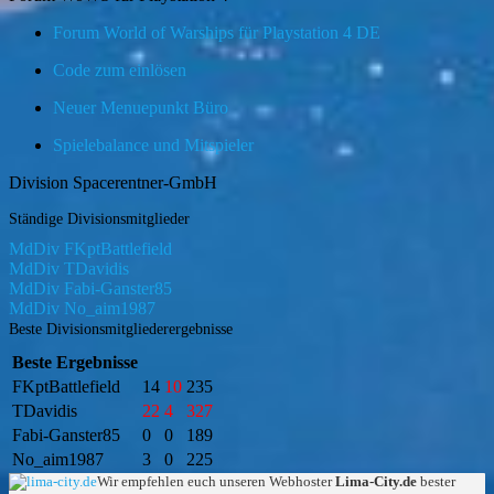
Forum World of Warships für Playstation 4 DE
Code zum einlösen
Neuer Menuepunkt Büro
Spielebalance und Mitspieler
Division Spacerentner-GmbH
Ständige Divisionsmitglieder
MdDiv FKptBattlefield
MdDiv TDavidis
MdDiv Fabi-Ganster85
MdDiv No_aim1987
Beste Divisionsmitgliederergebnisse
Beste Ergebnisse
FKptBattlefield
14
10
235
TDavidis
22
4
327
Fabi-Ganster85
0
0
189
No_aim1987
3
0
225
Wir empfehlen euch unseren Webhoster
Lima-City.de
bester