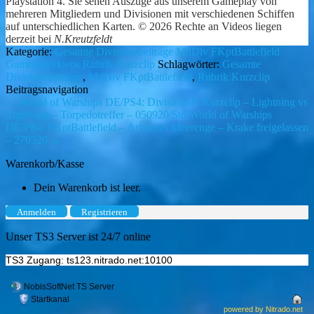
Playstation 4. Sie sehen Auszüge aus unserem Gameplay von
mehreren Mitgliedern und Divisionen mit verschiedenen Schiffen
auf unterschiedlichen Karten. © 2026 Rechte an Videos liegen
derzeit bei
N.Kreutzfeldt
Kategorie:
Gesamte Divisionsbeiträge
MdDiv FKptBattlefield
Gameplayvideos
Rubrik Kurzclip
Schlagwörter:
Gesamte
Divisionsbeiträge
,
MdDiv FKptBattlefield
,
Rubrik Kurzclip
Beitragsnavigation
←
World of Warships DE/PS4: DivisionSR Kurzclip – Lightning vs
Lightning – Torpedotreffer – 050920/Std
World of Warships
DE/PS4: FKptBattlefield – Arkansas Meerenge – Krake freigelassen
– 270520
→
Warenkorb/Kasse
Dein Warenkorb ist leer.
Anmelden
Registrieren
Unser TS3 Server ist 24/7 online
TS3 Zugang: ts123.nitrado.net:10100