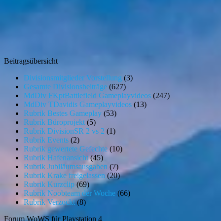
Beitragsübersicht
Divisionsmitglieder Vorstellung
(3)
Gesamte Divisionsbeiträge
(627)
MdDiv FKptBattlefield Gameplayvideos
(247)
MdDiv TDavidis Gameplayvideos
(13)
Rubrik Bestes Gameplay
(53)
Rubrik Büroprojekt
(5)
Rubrik DivisionSR 2 vs 2
(1)
Rubrik Events
(2)
Rubrik gewertete Gefechte
(10)
Rubrik Hafenansicht
(45)
Rubrik Jubiläumsausgaben
(7)
Rubrik Krake freigelassen
(20)
Rubrik Kurzclip
(69)
Rubrik Noobteam der Woche
(66)
Rubrik Verzockt
(8)
Forum WoWS für Playstation 4