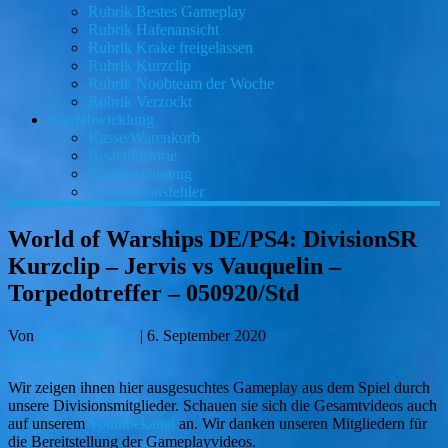
Rubrik Bestes Gameplay
Rubrik Hafenansicht
Rubrik Krake freigelassen
Rubrik Kurzclip
Rubrik Noobteam der Woche
Rubrik Verzockt
Kaufabwicklung
Kasse/Warenkorb
Bestellhistorie
Kaufbestätigung
Transaktionsfehler
World of Warships DE/PS4: DivisionSR
Kurzclip – Jervis vs Vauquelin –
Torpedotreffer – 050920/Std
Von
Divisionservice
|
6. September 2020
0 Kommentare
Wir zeigen ihnen hier ausgesuchtes Gameplay aus dem Spiel durch
unsere Divisionsmitglieder. Schauen sie sich die Gesamtvideos auch
auf unserem
Youtubekanal
an. Wir danken unseren Mitgliedern für
die Bereitstellung der Gameplayvideos.