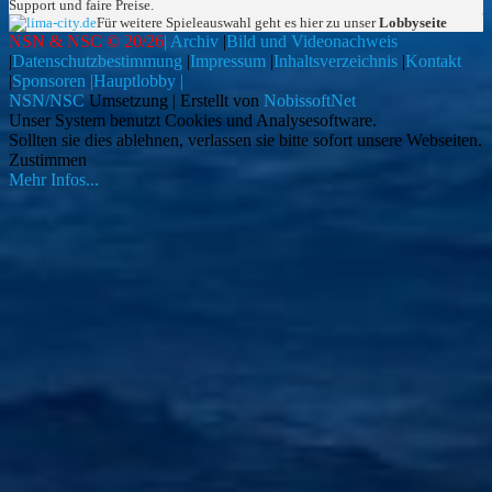
Support und faire Preise.
Für weitere Spieleauswahl geht es hier zu unser
Lobbyseite
NSN & NSC © 20/26
| Archiv
|
Bild und Videonachweis
|
Datenschutzbestimmung
|
Impressum
|
Inhaltsverzeichnis
|
Kontakt
|
Sponsoren |
Hauptlobby |
NSN/NSC
Umsetzung | Erstellt von
NobissoftNet
Unser System benutzt Cookies und Analysesoftware.
Sollten sie dies ablehnen, verlassen sie bitte sofort unsere Webseiten.
Zustimmen
Mehr Infos...