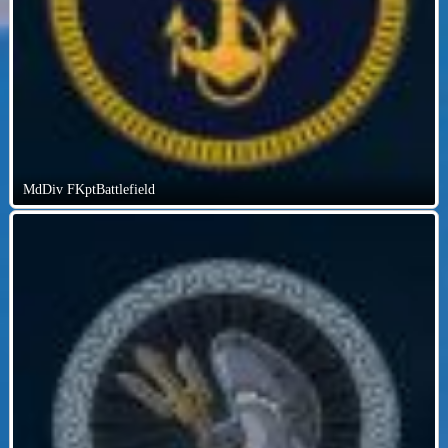
MdDiv FKptBattlefield