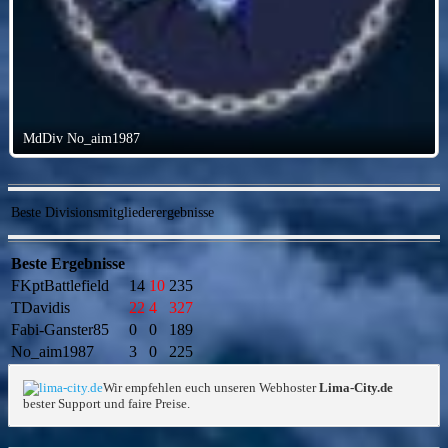
MdDiv No_aim1987
Beste Divisionsmitgliederergebnisse
Beste Ergebnisse
FKptBattlefield
14
10
235
TDavidis
22
4
327
Fabi-Ganster85
0
0
189
No_aim1987
3
0
225
Wir empfehlen euch unseren Webhoster
Lima-City.de
bester Support und faire Preise.