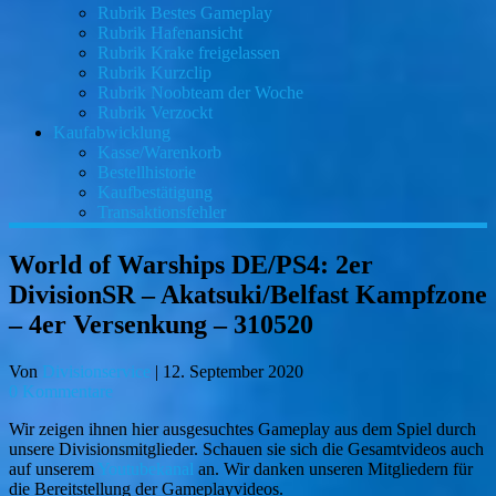
Rubrik Bestes Gameplay
Rubrik Hafenansicht
Rubrik Krake freigelassen
Rubrik Kurzclip
Rubrik Noobteam der Woche
Rubrik Verzockt
Kaufabwicklung
Kasse/Warenkorb
Bestellhistorie
Kaufbestätigung
Transaktionsfehler
World of Warships DE/PS4: 2er
DivisionSR – Akatsuki/Belfast Kampfzone
– 4er Versenkung – 310520
Von
Divisionservice
|
12. September 2020
0 Kommentare
Wir zeigen ihnen hier ausgesuchtes Gameplay aus dem Spiel durch
unsere Divisionsmitglieder. Schauen sie sich die Gesamtvideos auch
auf unserem
Youtubekanal
an. Wir danken unseren Mitgliedern für
die Bereitstellung der Gameplayvideos.