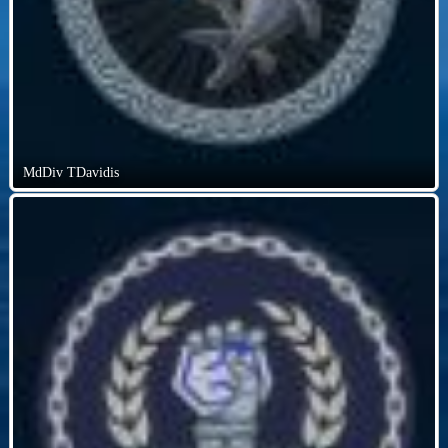
MdDiv TDavidis