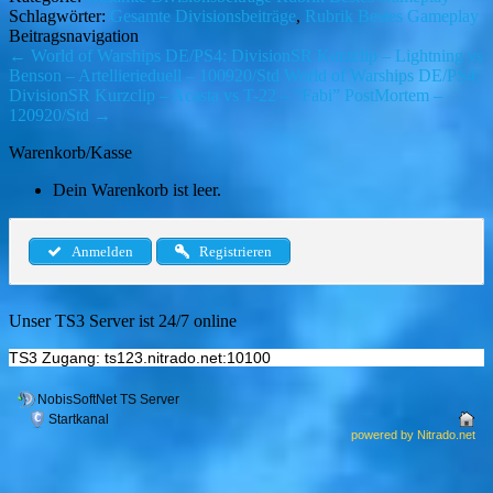
Schlagwörter:
Gesamte Divisionsbeiträge
,
Rubrik Bestes Gameplay
Beitragsnavigation
←
World of Warships DE/PS4: DivisionSR Kurzclip – Lightning vs
Benson – Artellierieduell – 100920/Std
World of Warships DE/PS4:
DivisionSR Kurzclip – Acasta vs T-22 – “Fabi” PostMortem –
120920/Std
→
Warenkorb/Kasse
Dein Warenkorb ist leer.
Anmelden
Registrieren
Unser TS3 Server ist 24/7 online
TS3 Zugang: ts123.nitrado.net:10100