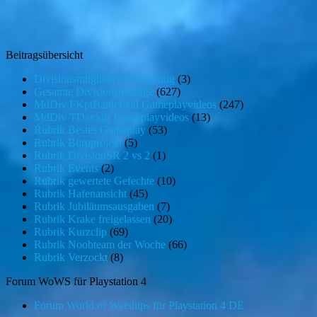
Beitragsübersicht
Divisionsmitglieder Vorstellung
(3)
Gesamte Divisionsbeiträge
(627)
MdDiv FKptBattlefield Gameplayvideos
(247)
MdDiv TDavidis Gameplayvideos
(13)
Rubrik Bestes Gameplay
(53)
Rubrik Büroprojekt
(5)
Rubrik DivisionSR 2 vs 2
(1)
Rubrik Events
(2)
Rubrik gewertete Gefechte
(10)
Rubrik Hafenansicht
(45)
Rubrik Jubiläumsausgaben
(7)
Rubrik Krake freigelassen
(20)
Rubrik Kurzclip
(69)
Rubrik Noobteam der Woche
(66)
Rubrik Verzockt
(8)
Forum WoWS für Playstation 4
Forum World of Warships für Playstation 4 DE