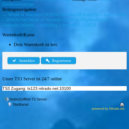
Divisionsbeiträge
Beitragsnavigation
←
World of Warships DE/PS4: DivisionSR Kurzclip – Jervis vs Fiji
– 260820/Std
World of Warships DE/PS4: FKptBattlefield –
Akatsuki Atlantik – VerSchlag 2 versenkt – 130520
→
Warenkorb/Kasse
Dein Warenkorb ist leer.
Anmelden
Registrieren
Unser TS3 Server ist 24/7 online
TS3 Zugang: ts123.nitrado.net:10100