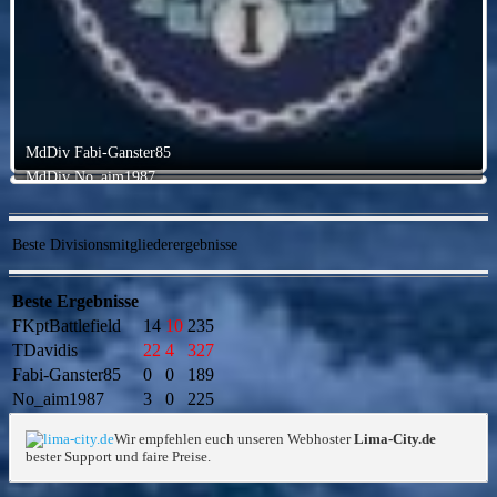
MdDiv Fabi-Ganster85
MdDiv No_aim1987
Beste Divisionsmitgliederergebnisse
Beste Ergebnisse
FKptBattlefield
14
10
235
TDavidis
22
4
327
Fabi-Ganster85
0
0
189
No_aim1987
3
0
225
Wir empfehlen euch unseren Webhoster
Lima-City.de
bester Support und faire Preise.