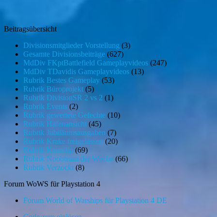
Beitragsübersicht
Divisionsmitglieder Vorstellung
(3)
Gesamte Divisionsbeiträge
(627)
MdDiv FKptBattlefield Gameplayvideos
(247)
MdDiv TDavidis Gameplayvideos
(13)
Rubrik Bestes Gameplay
(53)
Rubrik Büroprojekt
(5)
Rubrik DivisionSR 2 vs 2
(1)
Rubrik Events
(2)
Rubrik gewertete Gefechte
(10)
Rubrik Hafenansicht
(45)
Rubrik Jubiläumsausgaben
(7)
Rubrik Krake freigelassen
(20)
Rubrik Kurzclip
(69)
Rubrik Noobteam der Woche
(66)
Rubrik Verzockt
(8)
Forum WoWS für Playstation 4
Forum World of Warships für Playstation 4 DE
Code zum einlösen