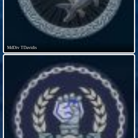
MdDiv TDavidis