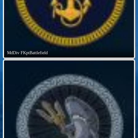
MdDiv FKptBattlefield