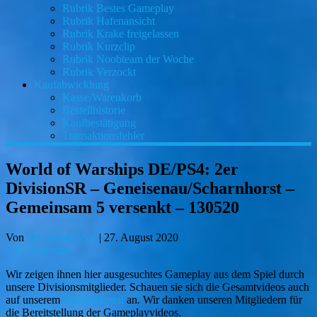
Rubrik Bestes Gameplay
Rubrik Hafenansicht
Rubrik Krake freigelassen
Rubrik Kurzclip
Rubrik Noobteam der Woche
Rubrik Verzockt
Kaufabwicklung
Kasse/Warenkorb
Bestellhistorie
Kaufbestätigung
Transaktionsfehler
World of Warships DE/PS4: 2er
DivisionSR – Geneisenau/Scharnhorst –
Gemeinsam 5 versenkt – 130520
Von
Divisionservice
|
27. August 2020
0 Kommentare
Wir zeigen ihnen hier ausgesuchtes Gameplay aus dem Spiel durch
unsere Divisionsmitglieder. Schauen sie sich die Gesamtvideos auch
auf unserem
Youtubekanal
an. Wir danken unseren Mitgliedern für
die Bereitstellung der Gameplayvideos.