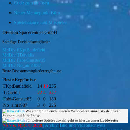
Code zum einlösen
Neuer Menuepunkt Büro
Spielebalance und Mitspieler
Division Spacerentner-GmbH
Ständige Divisionsmitglieder
MdDiv FKptBattlefield
MdDiv TDavidis
MdDiv Fabi-Ganster85
MdDiv No_aim1987
Beste Divisionsmitgliederergebnisse
Beste Ergebnisse
FKptBattlefield
14
10
235
TDavidis
22
4
327
Fabi-Ganster85
0
0
189
No_aim1987
3
0
225
Wir empfehlen euch unseren Webhoster
Lima-City.de
bester
Support und faire Preise.
Für weitere Spieleauswahl geht es hier zu unser
Lobbyseite
NSN & NSC © 20/26
| Archiv
|
Bild und Videonachweis