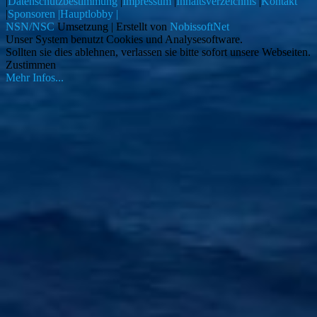
|
Datenschutzbestimmung
|
Impressum
|
Inhaltsverzeichnis
|
Kontakt
|
Sponsoren |
Hauptlobby |
NSN/NSC
Umsetzung | Erstellt von
NobissoftNet
Unser System benutzt Cookies und Analysesoftware.
Sollten sie dies ablehnen, verlassen sie bitte sofort unsere Webseiten.
Zustimmen
Mehr Infos...