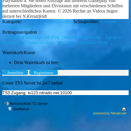
Playstation 4. Sie sehen Auszüge aus unserem Gameplay von
mehreren Mitgliedern und Divisionen mit verschiedenen Schiffen
auf unterschiedlichen Karten. © 2026 Rechte an Videos liegen
derzeit bei
N.Kreutzfeldt
Kategorie:
Gesamte Divisionsbeiträge
Schlagwörter:
Gesamte
Divisionsbeiträge
Beitragsnavigation
←
World of Warships DE/PS4: DivisionSR Kurzclip – Jaguar vs
Ochotnik – Unentschieden – 210820/Std
TDavidis Profil
→
Warenkorb/Kasse
Dein Warenkorb ist leer.
Anmelden
Registrieren
Unser TS3 Server ist 24/7 online
TS3 Zugang: ts123.nitrado.net:10100