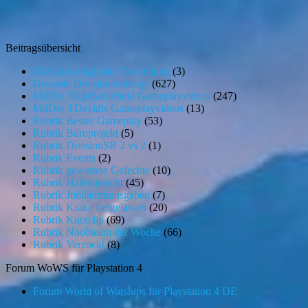
Beitragsübersicht
Divisionsmitglieder Vorstellung
(3)
Gesamte Divisionsbeiträge
(627)
MdDiv FKptBattlefield Gameplayvideos
(247)
MdDiv TDavidis Gameplayvideos
(13)
Rubrik Bestes Gameplay
(53)
Rubrik Büroprojekt
(5)
Rubrik DivisionSR 2 vs 2
(1)
Rubrik Events
(2)
Rubrik gewertete Gefechte
(10)
Rubrik Hafenansicht
(45)
Rubrik Jubiläumsausgaben
(7)
Rubrik Krake freigelassen
(20)
Rubrik Kurzclip
(69)
Rubrik Noobteam der Woche
(66)
Rubrik Verzockt
(8)
Forum WoWS für Playstation 4
Forum World of Warships für Playstation 4 DE