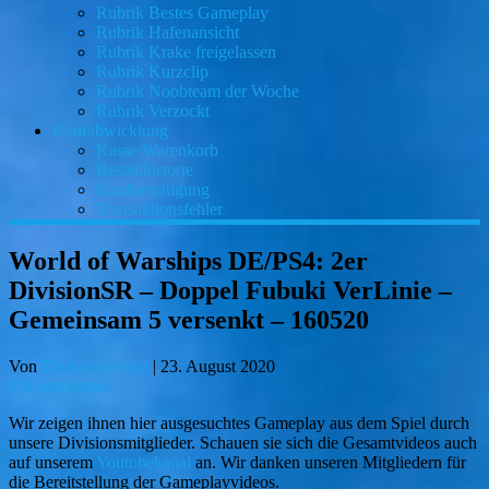
Rubrik Bestes Gameplay
Rubrik Hafenansicht
Rubrik Krake freigelassen
Rubrik Kurzclip
Rubrik Noobteam der Woche
Rubrik Verzockt
Kaufabwicklung
Kasse/Warenkorb
Bestellhistorie
Kaufbestätigung
Transaktionsfehler
World of Warships DE/PS4: 2er
DivisionSR – Doppel Fubuki VerLinie –
Gemeinsam 5 versenkt – 160520
Von
Divisionservice
|
23. August 2020
0 Kommentare
Wir zeigen ihnen hier ausgesuchtes Gameplay aus dem Spiel durch
unsere Divisionsmitglieder. Schauen sie sich die Gesamtvideos auch
auf unserem
Youtubekanal
an. Wir danken unseren Mitgliedern für
die Bereitstellung der Gameplayvideos.