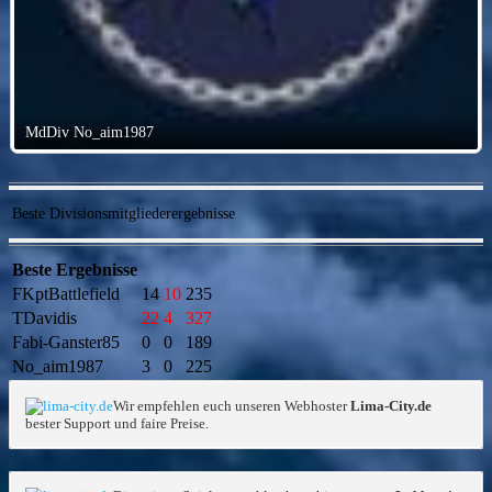
MdDiv No_aim1987
Beste Divisionsmitgliederergebnisse
Beste Ergebnisse
FKptBattlefield
14
10
235
TDavidis
22
4
327
Fabi-Ganster85
0
0
189
No_aim1987
3
0
225
Wir empfehlen euch unseren Webhoster
Lima-City.de
bester Support und faire Preise.