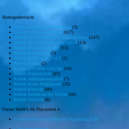
Beitragsübersicht
Divisionsmitglieder Vorstellung
(3)
Gesamte Divisionsbeiträge
(627)
MdDiv FKptBattlefield Gameplayvideos
(247)
MdDiv TDavidis Gameplayvideos
(13)
Rubrik Bestes Gameplay
(53)
Rubrik Büroprojekt
(5)
Rubrik DivisionSR 2 vs 2
(1)
Rubrik Events
(2)
Rubrik gewertete Gefechte
(10)
Rubrik Hafenansicht
(45)
Rubrik Jubiläumsausgaben
(7)
Rubrik Krake freigelassen
(20)
Rubrik Kurzclip
(69)
Rubrik Noobteam der Woche
(66)
Rubrik Verzockt
(8)
Forum WoWS für Playstation 4
Forum World of Warships für Playstation 4 DE
Code zum einlösen