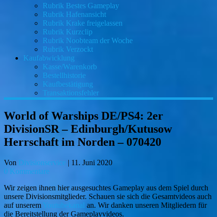
Rubrik Bestes Gameplay
Rubrik Hafenansicht
Rubrik Krake freigelassen
Rubrik Kurzclip
Rubrik Noobteam der Woche
Rubrik Verzockt
Kaufabwicklung
Kasse/Warenkorb
Bestellhistorie
Kaufbestätigung
Transaktionsfehler
World of Warships DE/PS4: 2er
DivisionSR – Edinburgh/Kutusow
Herrschaft im Norden – 070420
Von
Divisionservice
|
11. Juni 2020
0 Kommentare
Wir zeigen ihnen hier ausgesuchtes Gameplay aus dem Spiel durch
unsere Divisionsmitglieder. Schauen sie sich die Gesamtvideos auch
auf unserem
Youtubekanal
an. Wir danken unseren Mitgliedern für
die Bereitstellung der Gameplayvideos.