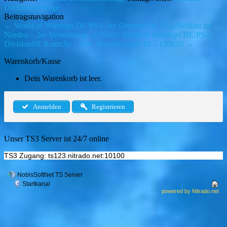
Divisionsbeiträge
Beitragsnavigation
←
World of Warships DE/PS4: 2er DivisionSR – Fiji/Bellfast im
Norden – 2er Versenkung – 070420
World of Warships DE/PS4:
DivisionSR Kurzclip – Div. Versenkungen #2 – 120620
→
Warenkorb/Kasse
Dein Warenkorb ist leer.
Anmelden
Registrieren
Unser TS3 Server ist 24/7 online
TS3 Zugang: ts123.nitrado.net:10100