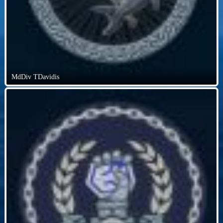
MdDiv TDavidis