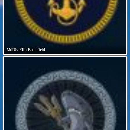
MdDiv FKptBattlefield