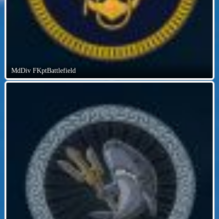
MdDiv FKptBattlefield