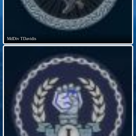
MdDiv TDavidis