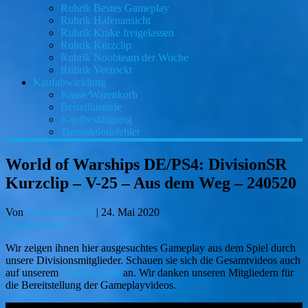
Rubrik Bestes Gameplay
Rubrik Hafenansicht
Rubrik Krake freigelassen
Rubrik Kurzclip
Rubrik Noobteam der Woche
Rubrik Verzockt
Kaufabwicklung
Kasse/Warenkorb
Bestellhistorie
Kaufbestätigung
Transaktionsfehler
World of Warships DE/PS4: DivisionSR
Kurzclip – V-25 – Aus dem Weg – 240520
Von
Divisionservice
|
24. Mai 2020
0 Kommentare
Wir zeigen ihnen hier ausgesuchtes Gameplay aus dem Spiel durch
unsere Divisionsmitglieder. Schauen sie sich die Gesamtvideos auch
auf unserem
Youtubekanal
an. Wir danken unseren Mitgliedern für
die Bereitstellung der Gameplayvideos.