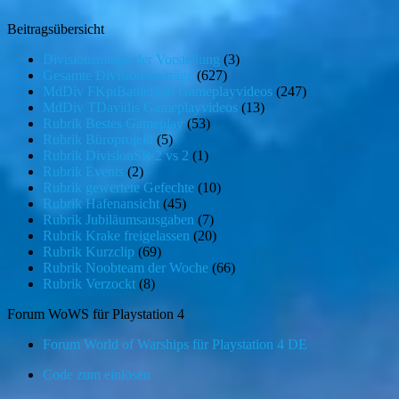
Beitragsübersicht
Divisionsmitglieder Vorstellung
(3)
Gesamte Divisionsbeiträge
(627)
MdDiv FKptBattlefield Gameplayvideos
(247)
MdDiv TDavidis Gameplayvideos
(13)
Rubrik Bestes Gameplay
(53)
Rubrik Büroprojekt
(5)
Rubrik DivisionSR 2 vs 2
(1)
Rubrik Events
(2)
Rubrik gewertete Gefechte
(10)
Rubrik Hafenansicht
(45)
Rubrik Jubiläumsausgaben
(7)
Rubrik Krake freigelassen
(20)
Rubrik Kurzclip
(69)
Rubrik Noobteam der Woche
(66)
Rubrik Verzockt
(8)
Forum WoWS für Playstation 4
Forum World of Warships für Playstation 4 DE
Code zum einlösen