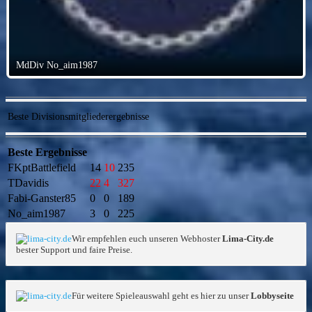
MdDiv No_aim1987
Beste Divisionsmitgliederergebnisse
Beste Ergebnisse
FKptBattlefield
14
10
235
TDavidis
22
4
327
Fabi-Ganster85
0
0
189
No_aim1987
3
0
225
Wir empfehlen euch unseren Webhoster
Lima-City.de
bester Support und faire Preise.
Für weitere Spieleauswahl geht es hier zu unser
Lobbyseite