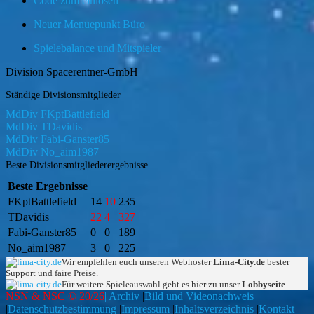
Code zum einlösen
Neuer Menuepunkt Büro
Spielebalance und Mitspieler
Division Spacerentner-GmbH
Ständige Divisionsmitglieder
MdDiv FKptBattlefield
MdDiv TDavidis
MdDiv Fabi-Ganster85
MdDiv No_aim1987
Beste Divisionsmitgliederergebnisse
Beste Ergebnisse
FKptBattlefield
14
10
235
TDavidis
22
4
327
Fabi-Ganster85
0
0
189
No_aim1987
3
0
225
Wir empfehlen euch unseren Webhoster
Lima-City.de
bester
Support und faire Preise.
Für weitere Spieleauswahl geht es hier zu unser
Lobbyseite
NSN & NSC © 20/26
| Archiv
|
Bild und Videonachweis
|
Datenschutzbestimmung
|
Impressum
|
Inhaltsverzeichnis
|
Kontakt