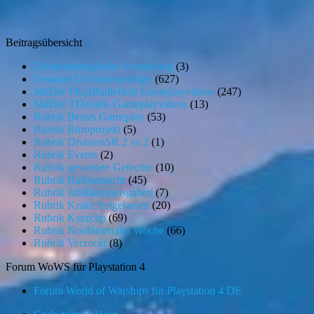
Beitragsübersicht
Divisionsmitglieder Vorstellung
(3)
Gesamte Divisionsbeiträge
(627)
MdDiv FKptBattlefield Gameplayvideos
(247)
MdDiv TDavidis Gameplayvideos
(13)
Rubrik Bestes Gameplay
(53)
Rubrik Büroprojekt
(5)
Rubrik DivisionSR 2 vs 2
(1)
Rubrik Events
(2)
Rubrik gewertete Gefechte
(10)
Rubrik Hafenansicht
(45)
Rubrik Jubiläumsausgaben
(7)
Rubrik Krake freigelassen
(20)
Rubrik Kurzclip
(69)
Rubrik Noobteam der Woche
(66)
Rubrik Verzockt
(8)
Forum WoWS für Playstation 4
Forum World of Warships für Playstation 4 DE