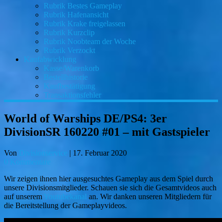
Rubrik Bestes Gameplay
Rubrik Hafenansicht
Rubrik Krake freigelassen
Rubrik Kurzclip
Rubrik Noobteam der Woche
Rubrik Verzockt
Kaufabwicklung
Kasse/Warenkorb
Bestellhistorie
Kaufbestätigung
Transaktionsfehler
World of Warships DE/PS4: 3er
DivisionSR 160220 #01 – mit Gastspieler
Von
Divisionservice
|
17. Februar 2020
0 Kommentare
Wir zeigen ihnen hier ausgesuchtes Gameplay aus dem Spiel durch
unsere Divisionsmitglieder. Schauen sie sich die Gesamtvideos auch
auf unserem
Youtubekanal
an. Wir danken unseren Mitgliedern für
die Bereitstellung der Gameplayvideos.