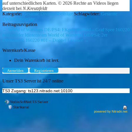
auf unterschiedlichen Karten. © 2026 Rechte an Videos liegen
derzeit bei
N.Kreutzfeldt
Kategorie:
Gesamte Divisionsbeiträge
Schlagwörter:
Gesamte
Divisionsbeiträge
Beitragsnavigation
←
World of Warships DE/PS4: FKptBattlefield – Graf Spee 160220
Mal wieder Idiotenteam
World of Warships DE/PS4: 2er
DivisionSR 160220 #01 – Doppel Leander
→
Warenkorb/Kasse
Dein Warenkorb ist leer.
Anmelden
Registrieren
Unser TS3 Server ist 24/7 online
TS3 Zugang: ts123.nitrado.net:10100