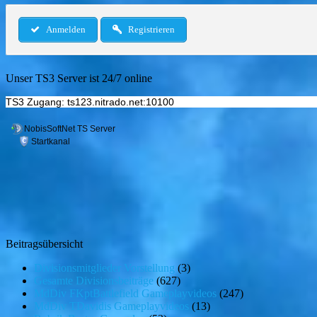
Anmelden
Registrieren
Unser TS3 Server ist 24/7 online
TS3 Zugang: ts123.nitrado.net:10100
Beitragsübersicht
Divisionsmitglieder Vorstellung
(3)
Gesamte Divisionsbeiträge
(627)
MdDiv FKptBattlefield Gameplayvideos
(247)
MdDiv TDavidis Gameplayvideos
(13)