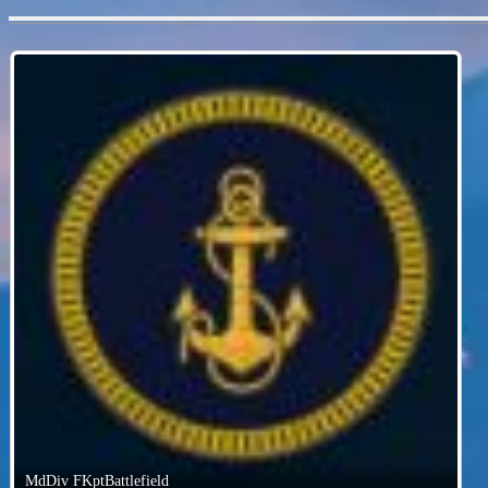
MdDiv FKptBattlefield