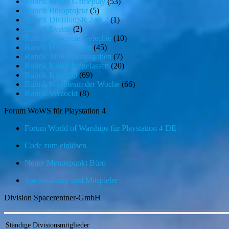
Rubrik Bestes Gameplay
(53)
Rubrik Büroprojekt
(5)
Rubrik DivisionSR 2 vs 2
(1)
Rubrik Events
(2)
Rubrik gewertete Gefechte
(10)
Rubrik Hafenansicht
(45)
Rubrik Jubiläumsausgaben
(7)
Rubrik Krake freigelassen
(20)
Rubrik Kurzclip
(69)
Rubrik Noobteam der Woche
(66)
Rubrik Verzockt
(8)
Forum WoWS für Playstation 4
Forum World of Warships für Playstation 4 DE
Code zum einlösen
Neuer Menuepunkt Büro
Spielebalance und Mitspieler
Division Spacerentner-GmbH
Ständige Divisionsmitglieder