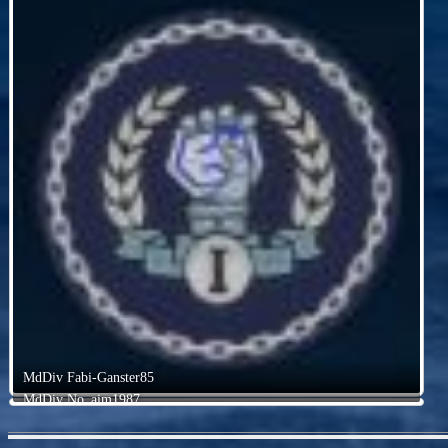
MdDiv Fabi-Ganster85
MdDiv No_aim1987