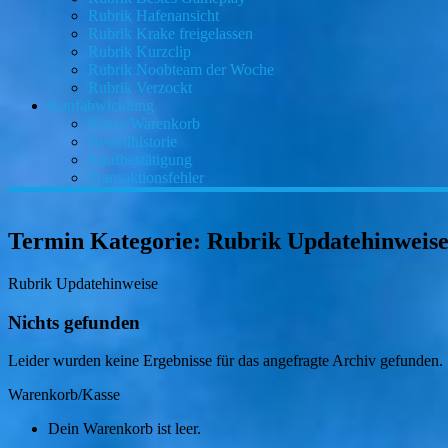
Rubrik Hafenansicht
Rubrik Krake freigelassen
Rubrik Kurzclip
Rubrik Noobteam der Woche
Rubrik Verzockt
Kaufabwicklung
Kasse/Warenkorb
Bestellhistorie
Kaufbestätigung
Transaktionsfehler
Termin Kategorie:
Rubrik Updatehinweis
Rubrik Updatehinweise
Nichts gefunden
Leider wurden keine Ergebnisse für das angefragte Archiv gefunden.
Warenkorb/Kasse
Dein Warenkorb ist leer.