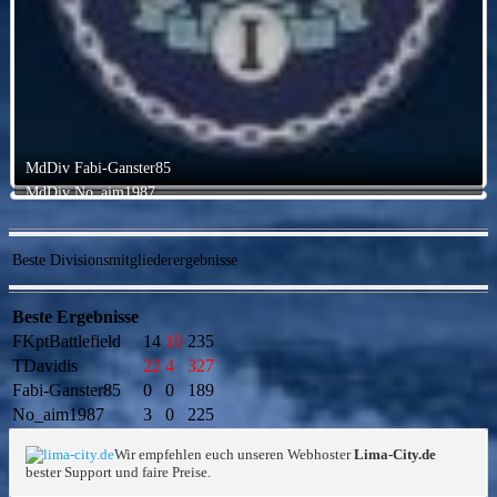
MdDiv Fabi-Ganster85
MdDiv No_aim1987
Beste Divisionsmitgliederergebnisse
Beste Ergebnisse
FKptBattlefield
14
10
235
TDavidis
22
4
327
Fabi-Ganster85
0
0
189
No_aim1987
3
0
225
Wir empfehlen euch unseren Webhoster
Lima-City.de
bester Support und faire Preise.