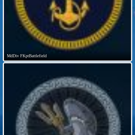
MdDiv FKptBattlefield