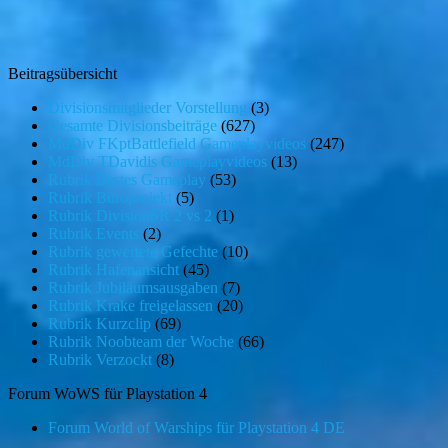
Beitragsübersicht
Divisionsmitglieder Vorstellung
(3)
Gesamte Divisionsbeiträge
(627)
MdDiv FKptBattlefield Gameplayvideos
(247)
MdDiv TDavidis Gameplayvideos
(13)
Rubrik Bestes Gameplay
(53)
Rubrik Büroprojekt
(5)
Rubrik DivisionSR 2 vs 2
(1)
Rubrik Events
(2)
Rubrik gewertete Gefechte
(10)
Rubrik Hafenansicht
(45)
Rubrik Jubiläumsausgaben
(7)
Rubrik Krake freigelassen
(20)
Rubrik Kurzclip
(69)
Rubrik Noobteam der Woche
(66)
Rubrik Verzockt
(8)
Forum WoWS für Playstation 4
Forum World of Warships für Playstation 4 DE