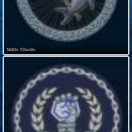
MdDiv TDavidis